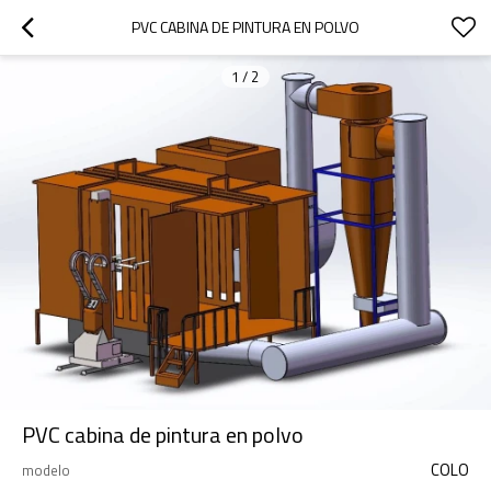
PVC CABINA DE PINTURA EN POLVO
1
/
2
PVC cabina de pintura en polvo
COLO
modelo