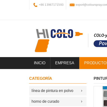
+86 13967171593
export@colourspray.co
INICIO
EMPRESA
PRODUCTO
CATEGORÍA
PINTU
línea de pintura en polvo
horno de curado