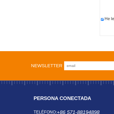
He le
NEWSLETTER
PERSONA CONECTADA
+86 571-88194898
TELÉFONO: