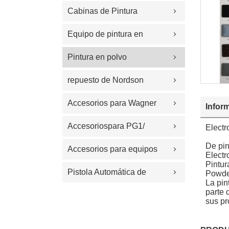
Cabinas de Pintura
Equipo de pintura en
polvo
Pintura en polvo
electrost&#225;tica
repuesto de Nordson
Accesorios para Wagner
Infor
Accesoriospara PG1/
Electr
De pin
PG2A/Easyselect/OPTI
Accesorios para equipos
Electr
Pintur
de recubrimiento
Pistola Automática de
Powde
La pin
parte 
Polvo
sus pr