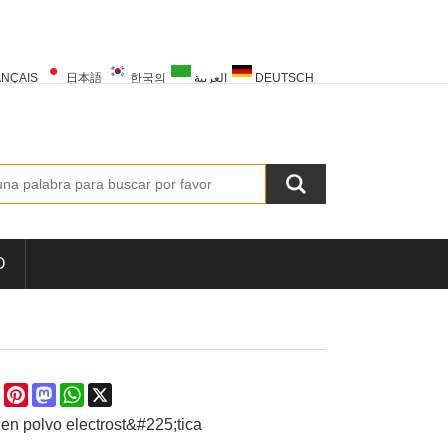
NÇAIS
日本語
한국의
العربية
DEUTSCH
PORTUGUÊS
РУССКИЙ
TÜRK
O
re
Facebook
Pinterest
Mastodon
WhatsApp
X
 en polvo electrost&#225;tica