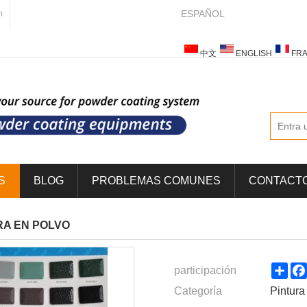
ESPAÑOL
m
中文
ENGLISH
FRA
ESPAÑOL
ITALIANO
S
BLOG
PROBLEMAS COMUNES
CONTACT
RA EN POLVO
Sha
participación
Categoría
Pintura