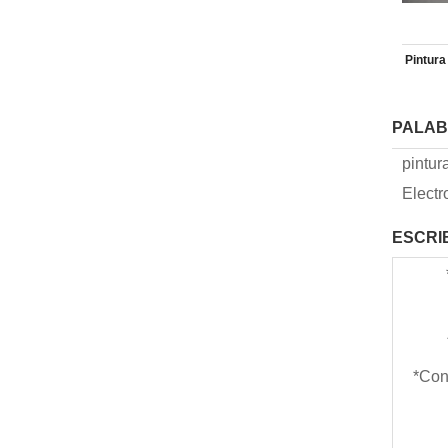
Pintura
PALAB
pintur
Electr
ESCRI
*
Con