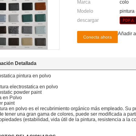
Marca
colo
Modelo
pintura
descargar
Añadir a
Conecta ahora
mación Detallada
ostatica pintura en polvo
tura electrostatica en polvo
ostatic powder paint
a en Polvo
r paint
tura en polvo es el recubrimiento orgánico más empleado. Su pri
de tener una gran gama de colores, puede ser modificada a part
opiedades (estabilidad, vida útil de la pintura, resistencia a la c