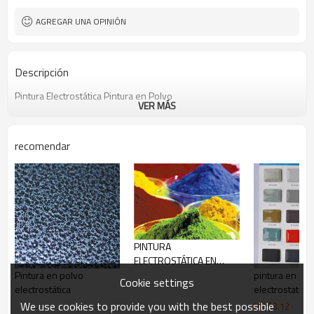
AGREGAR UNA OPINIÓN
Descripción
Pintura Electrostática Pintura en Polvo
VER MÁS
recomendar
PINTURA
ELECTROSTÁTICA EN
POLVO
Pintura en polvo
pintura en pol
Cookie settings
electrostática
electrostatica
We use cookies to provide you with the best possible
US $
3.12