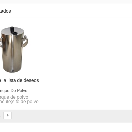
ltados
lista
 la lista de deseos
nque De Polvo
nque de polvo
cute;sito de polvo
fluidizado
1