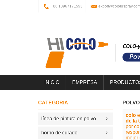
+86 13967171593
export@colourspray.co
INICIO
EMPRESA
PRODUCTO
CATEGORÍA
POLVO
colo
e
línea de pintura en polvo
de la 
por co
respon
horno de curado
mejor 