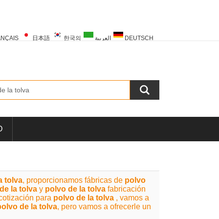
NÇAIS
日本語
한국의
العربية
DEUTSCH
PORTUGUÊS
РУССКИЙ
TÜRK
O
a tolva
, proporcionamos fábricas de
polvo
de la tolva
y
polvo de la tolva
fabricación
cotización para
polvo de la tolva
, vamos a
polvo de la tolva
, pero vamos a ofrecerle un