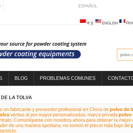
ESPAÑOL
m
中文
ENGLISH
FRA
ESPAÑOL
ITALIANO
S
BLOG
PROBLEMAS COMUNES
CONTACT
 DE LA TOLVA
s un fabricante y proveedor profesional en China de
polvo de l
tolva
ventas al por mayor personalizadas, marca privada
polvo 
ntrato. Comuníquese con nosotros ahora para obtener la mejor 
der de una manera oportuna, no somos el precio más bajo de
servicio.