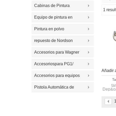
Cabinas de Pintura
1 resu
escaparate
Equipo de pintura en
polvo
Pintura en polvo
electrost&#225;tica
repuesto de Nordson
Accesorios para Wagner
Accesoriospara PG1/
Añadir a
PG2A/Easyselect/OPTI
Accesorios para equipos
Ta
ta
de recubrimiento
Pistola Automática de
Dep&oa
Polvo