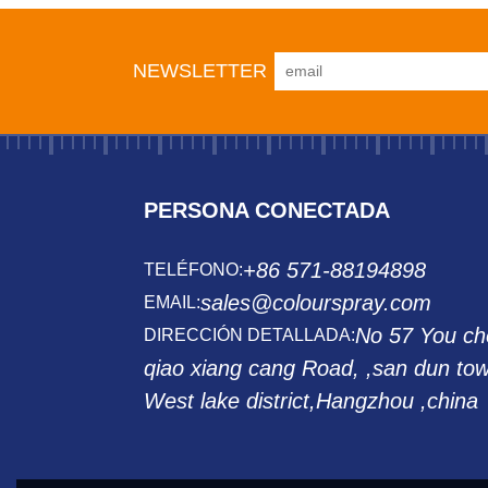
NEWSLETTER
PERSONA CONECTADA
+86 571-88194898
TELÉFONO:
sales@colourspray.com
EMAIL:
No 57 You ch
DIRECCIÓN DETALLADA:
qiao xiang cang Road, ,san dun to
West lake district,Hangzhou ,china