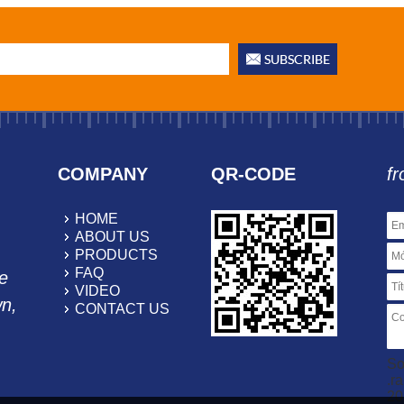
COMPANY
QR-CODE
fr
HOME
ABOUT US
PRODUCTS
FAQ
e
VIDEO
wn,
CONTACT US
So
.r
2