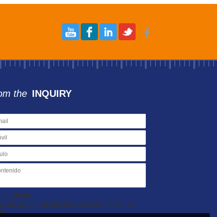
om the
INQUIRY
lo admite
ar/.zip/.jpg/.png/.gif/.doc/.xls/.pdf, máximo
0M