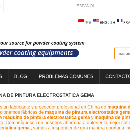
ESPAÑOL
m
中文
ENGLISH
FRA
ESPAÑOL
ITALIANO
S
BLOG
PROBLEMAS COMUNES
CONTACT
NA DE PINTURA ELECTROSTATICA GEMA
s un fabricante y proveedor profesional en China de
maquina d
rcionamos fábricas de
maquina de pintura electrostatica gem
da
maquina de pintura electrostatica gema
y
maquina de pint
to. Comuníquese con nosotros ahora para obtener la mejor cot
rostatica gema
, vamos a responder de una manera oportuna, n