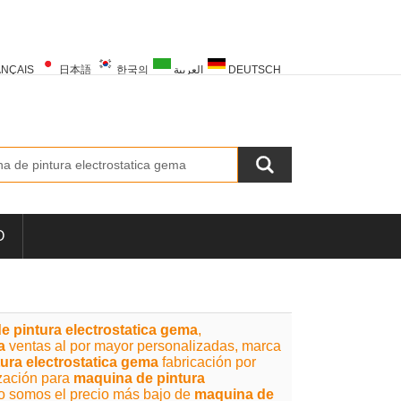
NÇAIS
日本語
한국의
العربية
DEUTSCH
PORTUGUÊS
РУССКИЙ
TÜRK
O
e pintura electrostatica gema
,
a
ventas al por mayor personalizadas, marca
ura electrostatica gema
fabricación por
ización para
maquina de pintura
o somos el precio más bajo de
maquina de