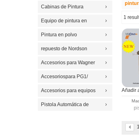
pintur
Cabinas de Pintura
1 resu
escaparate
Equipo de pintura en
polvo
Pintura en polvo
electrost&#225;tica
repuesto de Nordson
Accesorios para Wagner
Accesoriospara PG1/
PG2A/Easyselect/OPTI
Añadir a
Accesorios para equipos
Maq
de recubrimiento
Pistola Automática de
Ele
pi
Polvo
Funci
más po
para c
resulta