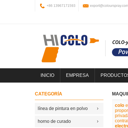
+86 13967171593
export@colourspray.co
INICIO
EMPRESA
PRODUCTO
CATEGORÍA
MAQUI
colo
e
línea de pintura en polvo
propo
priva
contra
horno de curado
elect