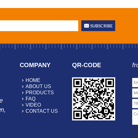
COMPANY
QR-CODE
fr
HOME
ABOUT US
PRODUCTS
FAQ
e
VIDEO
wn,
CONTACT US
So
.r