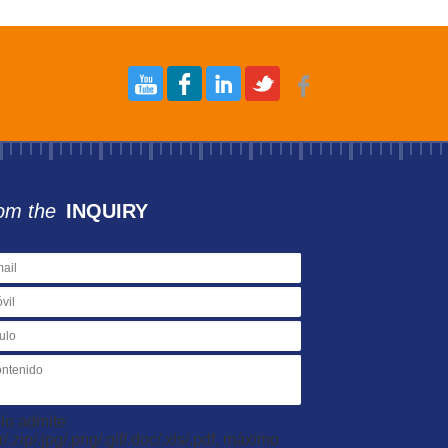
om the
INQUIRY
lo admite
ar/.zip/.jpg/.png/.gif/.doc/.xls/.pdf, máximo