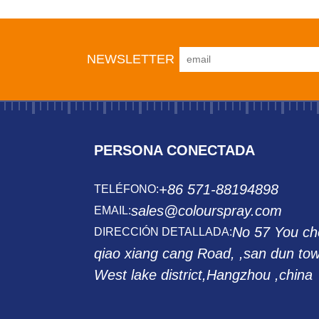
NEWSLETTER
PERSONA CONECTADA
+86 571-88194898
TELÉFONO:
sales@colourspray.com
EMAIL:
No 57 You ch
DIRECCIÓN DETALLADA:
qiao xiang cang Road, ,san dun to
West lake district,Hangzhou ,china