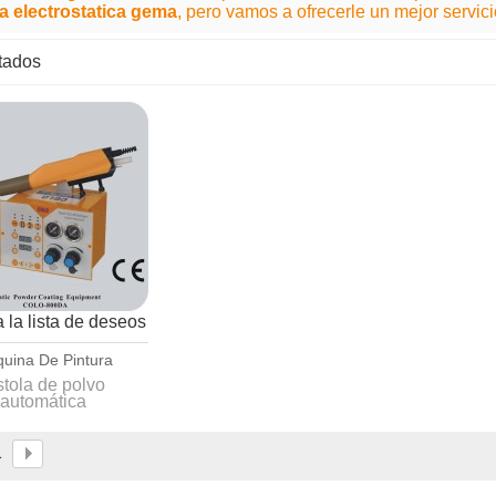
a electrostatica gema
, pero vamos a ofrecerle un mejor servici
ltados
lista
 la lista de deseos
uina De Pintura
ctrostatica Colo
stola de polvo
automática
ón inteligente de,
tencia de impulso
onseguir el mejor
1
do de recubrimiento