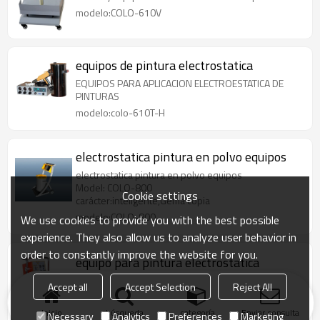
modelo:COLO-610V
equipos de pintura electrostatica
EQUIPOS PARA APLICACION ELECTROESTATICA DE
PINTURAS
modelo:colo-610T-H
electrostatica pintura en polvo equipos
electrostatica pintura en polvo equipos
Model: COLO-800
Cookie settings
carácter:inteligente,Gema copia
modelo:COLO-800
We use cookies to provide you with the best possible
experience. They also allow us to analyze user behavior in
order to constantly improve the website for you.
equipo para pintura electrostatica
EQUIPOS PARA APLICACION ELECTROESTATICA DE
Accept all
Accept Selection
Reject All
PINTURAS EN POLVO TERMOCONVERTIBLES
equipos Electrostaticos para aplicar pintura
Inicio
búsqueda
categoría
Enviar consulta
Necessary
Analytics
Preferences
Marketing