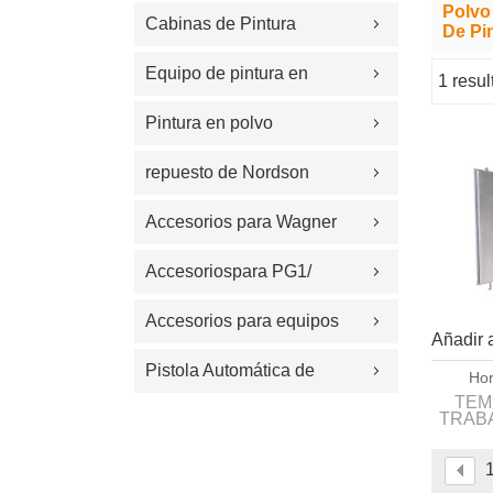
Polvo
Cabinas de Pintura
De Pi
Equipo de pintura en
1 resu
escaparate
polvo
Pintura en polvo
electrost&#225;tica
repuesto de Nordson
Accesorios para Wagner
Accesoriospara PG1/
PG2A/Easyselect/OPTI
Accesorios para equipos
Añadir a
de recubrimiento
Pistola Automática de
Hor
TEM
Polvo
TRABA