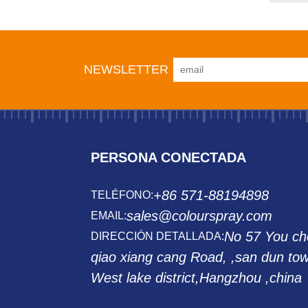
NEWSLETTER
PERSONA CONECTADA
+86 571-88194898
TELÉFONO:
sales@colourspray.com
EMAIL:
No 57 You ch
DIRECCIÓN DETALLADA:
qiao xiang cang Road, ,san dun to
West lake district,Hangzhou ,china