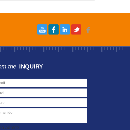
om the
INQUIRY
lo admite