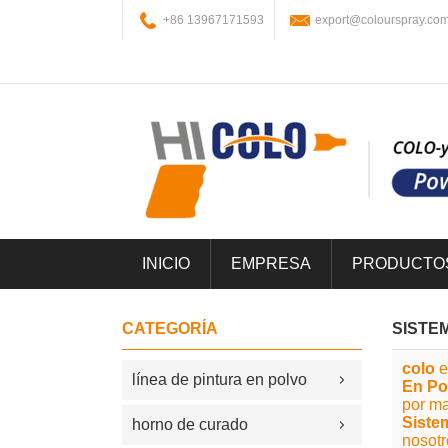
+86 13967171593
export@colourspray.co
INICIO
EMPRESA
PRODUCTO
CATEGORÍA
SISTE
colo
e
línea de pintura en polvo
En Po
por ma
Siste
horno de curado
nosotr