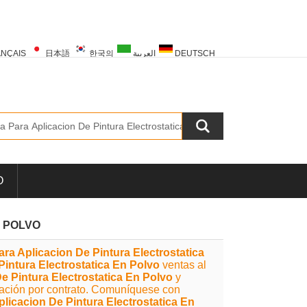
NÇAIS
日本語
한국의
العربية
DEUTSCH
PORTUGUÊS
РУССКИЙ
TÜRK
O
N POLVO
ra Aplicacion De Pintura Electrostatica
Pintura Electrostatica En Polvo
ventas al
e Pintura Electrostatica En Polvo
y
cación por contrato. Comuníquese con
licacion De Pintura Electrostatica En