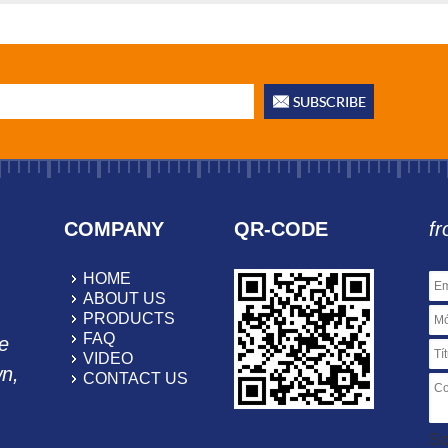
COMPANY
QR-CODE
fr
HOME
ABOUT US
PRODUCTS
FAQ
e
VIDEO
wn,
CONTACT US
So