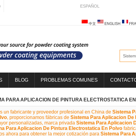
ESPAÑOL
m
中文
ENGLISH
FRA
ESPAÑOL
ITALIANO
S
BLOG
PROBLEMAS COMUNES
CONTACT
MA PARA APLICACION DE PINTURA ELECTROSTATICA E
s un fabricante y proveedor profesional en China de
Sistema Pa
lvo
, proporcionamos fábricas de
Sistema Para Aplicacion De 
yor personalizadas, marca privada
Sistema Para Aplicacion D
ma Para Aplicacion De Pintura Electrostatica En Polvo
fabri
os ahora para obtener la mejor cotización para
Sistema Para Ap