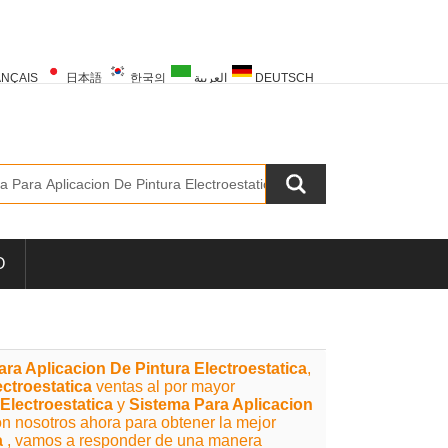
NÇAIS
日本語
한국의
العربية
DEUTSCH
PORTUGUÊS
РУССКИЙ
TÜRK
O
ra Aplicacion De Pintura Electroestatica
,
ctroestatica
ventas al por mayor
Electroestatica
y
Sistema Para Aplicacion
n nosotros ahora para obtener la mejor
a
, vamos a responder de una manera