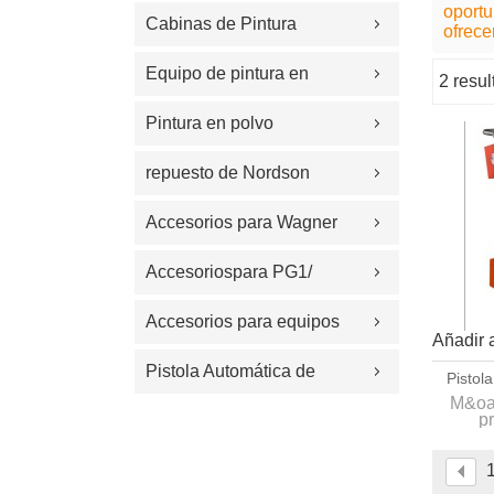
oportu
Cabinas de Pintura
ofrece
Equipo de pintura en
2 resu
escaparate
polvo
Pintura en polvo
electrost&#225;tica
repuesto de Nordson
Accesorios para Wagner
Accesoriospara PG1/
PG2A/Easyselect/OPTI
Accesorios para equipos
Añadir a
de recubrimiento
Pistola Automática de
Pistola
Pinta
M&oac
Polvo
p
i
inc
Ba
elec