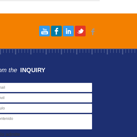
om the
INQUIRY
lo admite