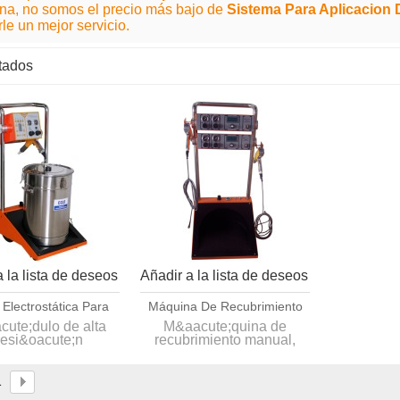
na, no somos el precio más bajo de
Sistema Para Aplicacion D
rle un mejor servicio.
ltados
lista
 la lista de deseos
Añadir a la lista de deseos
 Electrostática Para
Máquina De Recubrimiento
r En Polvo Modelo
En Polvo Electrostático De
ute;dulo de alta
M&aacute;quina de
resi&oacute;n
recubrimiento manual,
Inteligente
Sistema Dual Colo-500H-2
nteriormente
sistema dual,
orporado&nbsp;
dise&ntilde;o
jo consumo de
econ&oacute;mico para
1
trost&aacute;tica
trabajar con dos piezas de