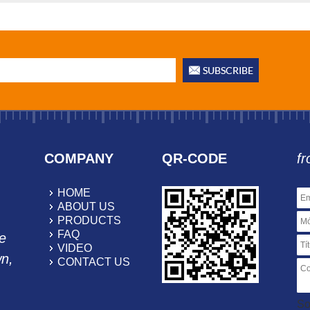
posicio...
COMPANY
QR-CODE
fr
HOME
ABOUT US
PRODUCTS
FAQ
e
VIDEO
wn,
CONTACT US
So