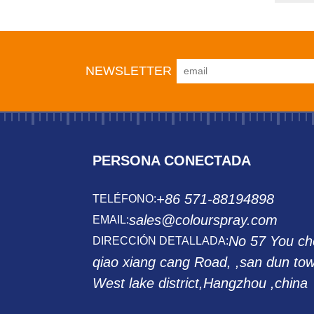
NEWSLETTER
PERSONA CONECTADA
+86 571-88194898
TELÉFONO:
sales@colourspray.com
EMAIL:
No 57 You ch
DIRECCIÓN DETALLADA:
qiao xiang cang Road, ,san dun to
West lake district,Hangzhou ,china