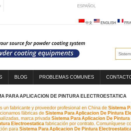
ESPAÑOL
m
中文
ENGLISH
FRA
ESPAÑOL
ITALIANO
S
BLOG
PROBLEMAS COMUNES
CONTACT
MA PARA APLICACION DE PINTURA ELECTROESTATICA
s un fabricante y proveedor profesional en China de
Sistema Pa
rcionamos fábricas de
Sistema Para Aplicacion De Pintura Ele
alizadas, marca privada
Sistema Para Aplicacion De Pintura 
tura Electroestatica
fabricación por contrato. Comuníquese co
ción para
Sistema Para Aplicacion De Pintura Electroestatic