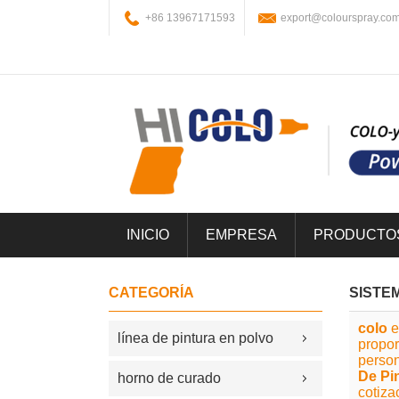
+86 13967171593
export@colourspray.co
INICIO
EMPRESA
PRODUCTO
CATEGORÍA
SISTE
colo
e
línea de pintura en polvo
propo
person
De Pin
horno de curado
cotiza