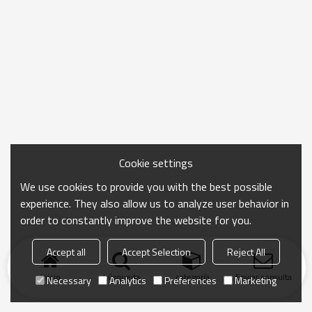
Cookie settings
We use cookies to provide you with the best possible
experience. They also allow us to analyze user behavior in
order to constantly improve the website for you.
Accept all
Accept Selection
Reject All
Inicio
búsqueda
categoría
Enviar consulta
Necessary
Analytics
Preferences
Marketing