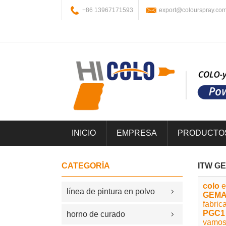
+86 13967171593
export@colourspray.co
INICIO
EMPRESA
PRODUCTO
CATEGORÍA
ITW G
colo
e
línea de pintura en polvo
GEMA
fabric
PGC1
horno de curado
vamos 