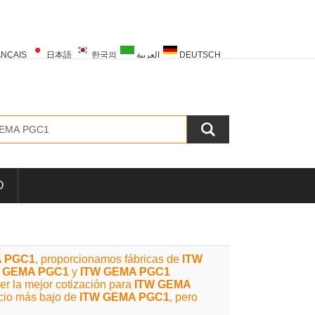
NÇAIS
日本語
한국의
العربية
DEUTSCH
PORTUGUÊS
РУССКИЙ
TÜRK
O
A PGC1
, proporcionamos fábricas de
ITW
 GEMA PGC1
y
ITW GEMA PGC1
er la mejor cotización para
ITW GEMA
cio más bajo de
ITW GEMA PGC1
, pero