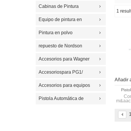
Cabinas de Pintura
1 resu
escaparate
Equipo de pintura en
polvo
Pintura en polvo
electrost&#225;tica
repuesto de Nordson
Accesorios para Wagner
Accesoriospara PG1/
Añadir a
PG2A/Easyselect/OPTI
Accesorios para equipos
Pist
Com
de recubrimiento
Pistola Automática de
m&aacu
de P
voltaje
Polvo