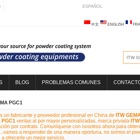
ESPAÑOL
m
中文
ENGLISH
FRA
ESPAÑOL
ITALIANO
S
BLOG
PROBLEMAS COMUNES
CONTACT
EMA PGC1
s un fabricante y proveedor profesional en China de
ITW GEM
 PGC1
ventas al por mayor personalizadas, marca privada
ITW
ación por contrato. Comuníquese con nosotros ahora para obten
, vamos a responder de una manera oportuna, no somos el pre
a ofrecerle un mejor servicio.