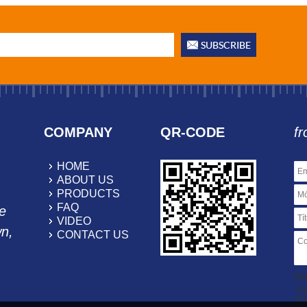
COMPANY
QR-CODE
fr
HOME
ABOUT US
PRODUCTS
FAQ
e
VIDEO
wn,
CONTACT US
So
.r
2