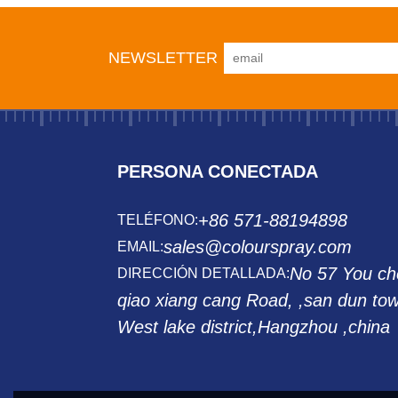
NEWSLETTER
PERSONA CONECTADA
+86 571-88194898
TELÉFONO:
sales@colourspray.com
EMAIL:
No 57 You ch
DIRECCIÓN DETALLADA:
qiao xiang cang Road, ,san dun to
West lake district,Hangzhou ,china