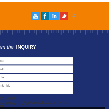
om the
INQUIRY
lo admite
ar/.zip/.jpg/.png/.gif/.doc/.xls/.pdf, máximo
0M