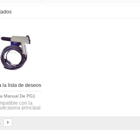
ltados
lista
 la lista de deseos
ola Manual De PG1
patible con la
te;quina principal
GC1 original, el
 puede llegar hasta
100KV
1