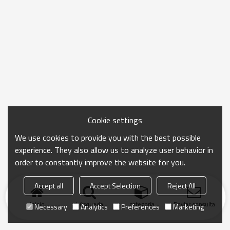
Cookie settings
We use cookies to provide you with the best possible
experience. They also allow us to analyze user behavior in
order to constantly improve the website for you.
Accept all
Accept Selection
Reject All
Inicio
búsqueda
categoría
Enviar consulta
Necessary
Analytics
Preferences
Marketing