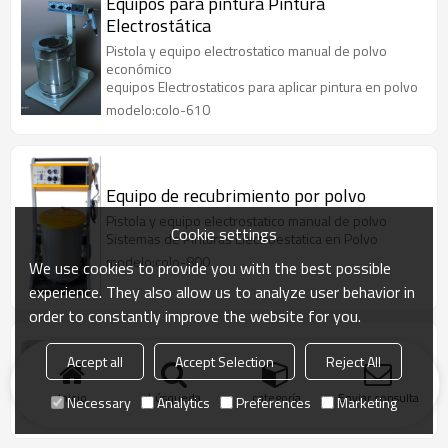
Equipos para pintura Pintura
Electrostática
Pistola y equipo electrostatico manual de polvo
económico
equipos Electrostaticos para aplicar pintura en polvo
modelo:colo-610
Equipo de recubrimiento por polvo
Pistola y equipo electrostatico manual de polvo
Cookie settings
Sistemas de Pinturas Electroestatica en Polvo
modelo:colo-800
We use cookies to provide you with the best possible
experience. They also allow us to analyze user behavior in
order to constantly improve the website for you.
Equipos Para Pintura Electrostatica
Accept all
Accept Selection
Reject All
Equipos PARA Pintura Electrostatica
Powder coating machine
Inicio
búsqueda
categoría
Enviar consulta
Necessary
Analytics
Preferences
Marketing
modelo:COLO-500