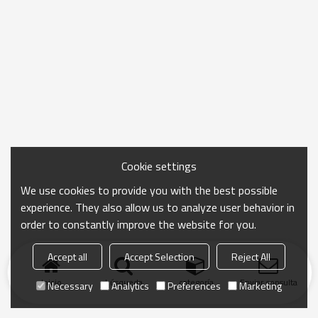
Cookie settings
We use cookies to provide you with the best possible
experience. They also allow us to analyze user behavior in
order to constantly improve the website for you.
Accept all
Accept Selection
Reject All
Inicio
búsqueda
categoría
Enviar consulta
Necessary
Analytics
Preferences
Marketing