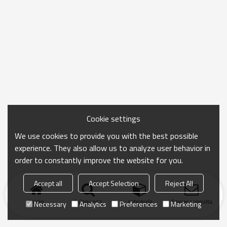
Cookie settings
We use cookies to provide you with the best possible
experience. They also allow us to analyze user behavior in
order to constantly improve the website for you.
Accept all
Accept Selection
Reject All
Inicio
búsqueda
categoría
Enviar consulta
Necessary
Analytics
Preferences
Marketing