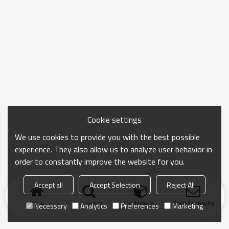
Cookie settings
We use cookies to provide you with the best possible
experience. They also allow us to analyze user behavior in
order to constantly improve the website for you.
Accept all
Accept Selection
Reject All
Inicio
búsqueda
categoría
Enviar consulta
Necessary
Analytics
Preferences
Marketing