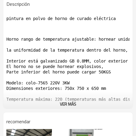
Descripción
pintura en polvo de
horno de curado
eléctrica
Horno
rango
de temperatura ajustable
:
hornear
unidad 
la
uniformidad de la temperatura
dentro del horno
,
la
Interior
está galvanizado
GB
0.8MM
, color
exterior de
El horno no
se puede
hornear
explosivos
,
Parte inferior del
horno puede
cargar
50KGS
Modelo:
colo
-7565
220V
3KW
Dimensiones exteriores
:
750x
750
x
650 mm
Temperatura
máxima:
220
(
temperaturas
más altas
dispo
VER MÁS
Voltaje
:
220
recomendar
Watts
:
3000